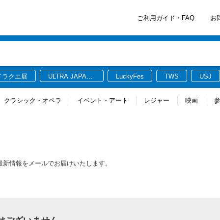
ご利用ガイド・FAQ
お
ドラクエ展
ULTRA JAPAN
LuckyFes
TWS
USJ
2026
クラシック・オペラ
イベント・アート
レジャー
映画
る最新情報をメールでお届けいたします。