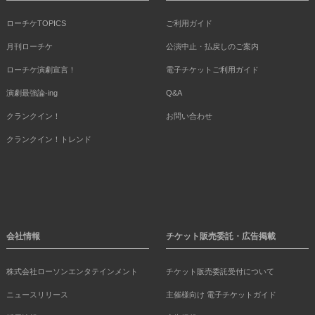
ローチケTOPICS
ご利用ガイド
月刊ローチケ
公演中止・払戻しのご案内
ローチケ演劇宣言！
電子チケットご利用ガイド
演劇最強論-ing
Q&A
クランクイン！
お問い合わせ
クランクイン！トレンド
会社情報
チケット販売委託・広告掲載
株式会社ローソンエンタテインメント
チケット販売委託受付について
ニュースリリース
主催様向け 電子チケットガイド