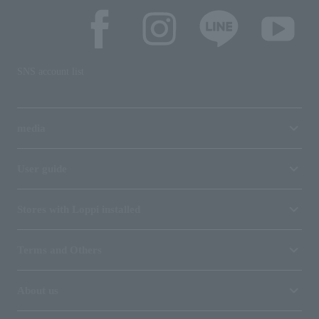
SNS account list
media
User guide
Stores with Loppi installed
Terms and Others
About us