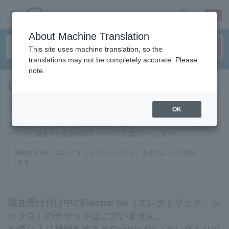
sign up
login
Language
About Machine Translation
This site uses machine translation, so the
translations may not be completely accurate. Please
note.
Electric Six（エレクトリッ
ク・シックス）
tickets for
OK
お気に入りに登録するとElectric Six（エレクトリック・シックス）のチ
ケットに関連する最新情報をメールでお届けいたします。
Electric Six（エレクトリック・シックス）をお気に入り登録
する
現在受け付け中のElectric Six（エレクトリック・シ
ックス）のチケットはございません。