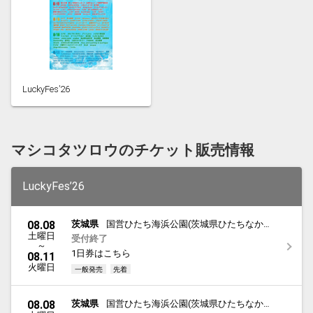
LuckyFes’26
マシコタツロウのチケット販売情報
LuckyFes’26
08.08
茨城県
国営ひたち海浜公園(茨城県ひたちなか
土曜日
市)
受付終了
～
1日券はこちら
08.11
火曜日
一般発売
先着
08.08
茨城県
国営ひたち海浜公園(茨城県ひたちなか