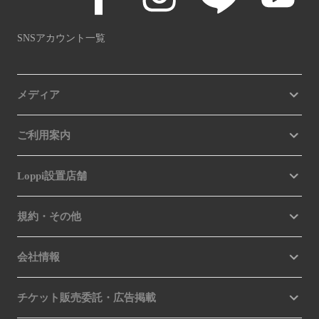
SNSアカウント一覧
メディア
ご利用案内
Loppi設置店舗
規約・その他
会社情報
チケット販売委託・広告掲載