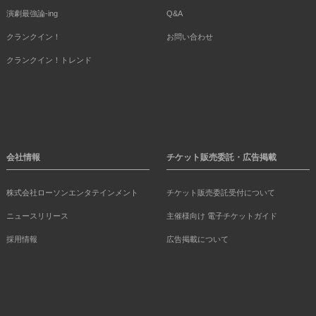
演劇最強論-ing
Q&A
クランクイン！
お問い合わせ
クランクイン！トレンド
会社情報
チケット販売委託・広告掲載
株式会社ローソンエンタテインメント
チケット販売委託受付について
ニュースリリース
主催様向け 電子チケットガイド
採用情報
広告掲載について