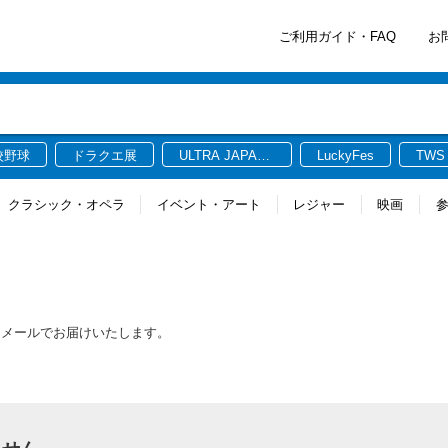
ご利用ガイド・FAQ
お
校野球
ドラクエ展
ULTRA JAPAN
LuckyFes
TWS
2026
クラシック・オペラ
イベント・アート
レジャー
映画
をメールでお届けいたします。