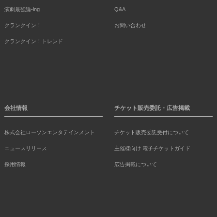
演劇最強論-ing
Q&A
クランクイン！
お問い合わせ
クランクイン！トレンド
会社情報
チケット販売委託・広告掲載
株式会社ローソンエンタテインメント
チケット販売委託受付について
ニュースリリース
主催様向け 電子チケットガイド
採用情報
広告掲載について