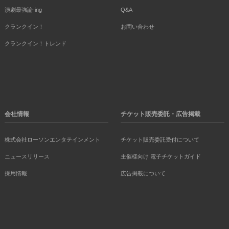
演劇最強論-ing
Q&A
クランクイン！
お問い合わせ
クランクイン！トレンド
会社情報
チケット販売委託・広告掲載
株式会社ローソンエンタテインメント
チケット販売委託受付について
ニュースリリース
主催様向け 電子チケットガイド
採用情報
広告掲載について