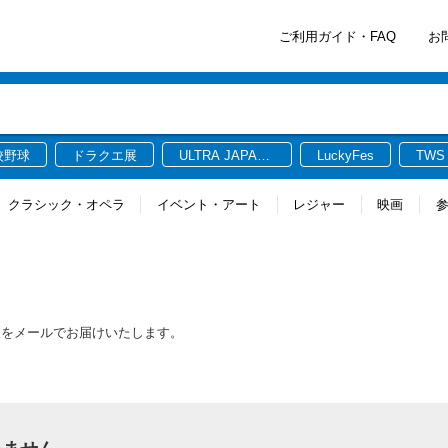
ご利用ガイド・FAQ
お
校野球
ドラクエ展
ULTRA JAPAN
LuckyFes
TWS
2026
クラシック・オペラ
イベント・アート
レジャー
映画
報をメールでお届けいたします。