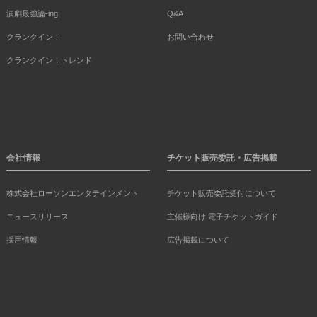
演劇最強論-ing
Q&A
クランクイン！
お問い合わせ
クランクイン！トレンド
会社情報
チケット販売委託・広告掲載
株式会社ローソンエンタテインメント
チケット販売委託受付について
ニュースリリース
主催様向け 電子チケットガイド
採用情報
広告掲載について