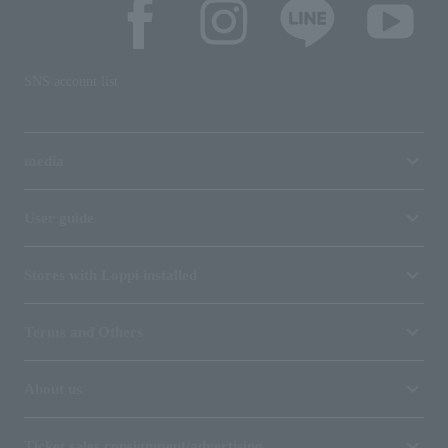
SNS account list
media
User guide
Stores with Loppi installed
Terms and Others
About us
Ticket sales consignment/advertising