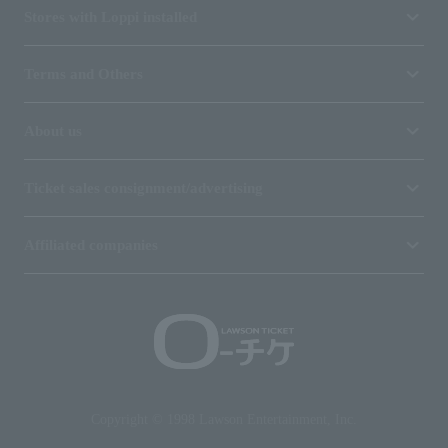
Stores with Loppi installed
Terms and Others
About us
Ticket sales consignment/advertising
Affiliated companies
Copyright © 1998 Lawson Entertainment, Inc.