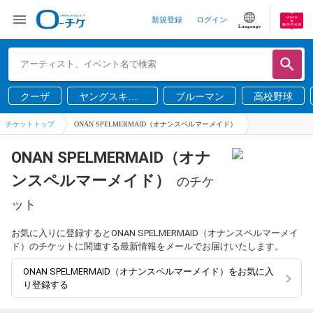
新規登録
ログイン
Language
クーザ
ヤングスキニ
ブルーマン
高校野球
ー
チケットトップ
ONAN SPELMERMAID（オナンスペルマーメイド）
ONAN SPELMERMAID（オナ
ンスペルマーメイド）
のチケ
ット
お気に入りに登録するとONAN SPELMERMAID（オナンスペルマーメイ
ド）のチケットに関連する最新情報をメールでお届けいたします。
ONAN SPELMERMAID（オナンスペルマーメイド）をお気に入
り登録する