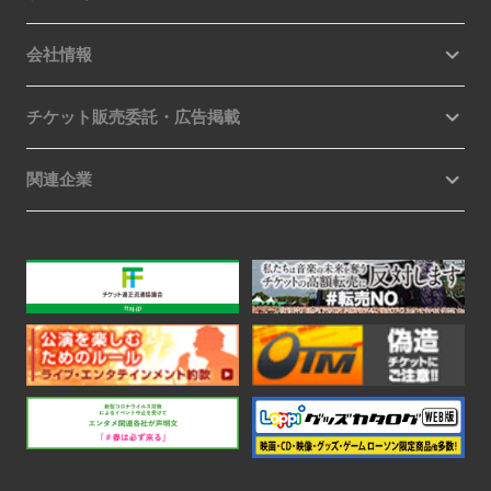
会社情報
チケット販売委託・広告掲載
関連企業