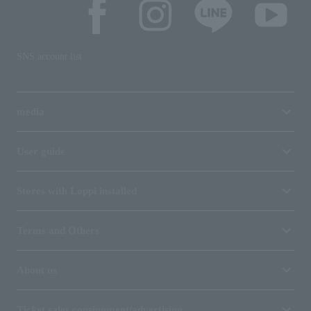
SNS account list
media
User guide
Stores with Loppi installed
Terms and Others
About us
Ticket sales consignment/advertising