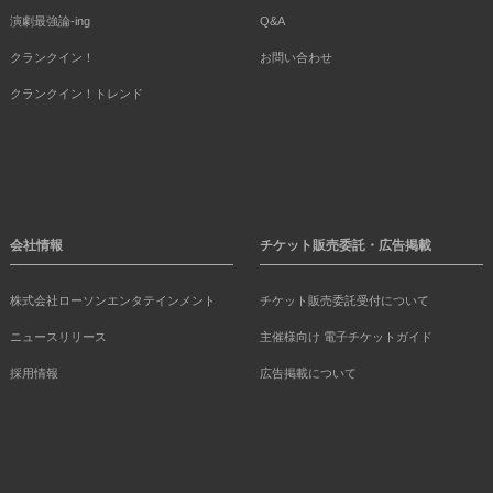
演劇最強論-ing
Q&A
クランクイン！
お問い合わせ
クランクイン！トレンド
会社情報
チケット販売委託・広告掲載
株式会社ローソンエンタテインメント
チケット販売委託受付について
ニュースリリース
主催様向け 電子チケットガイド
採用情報
広告掲載について