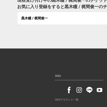
現在受け付け中の黒木瞳 / 梶間俊一のチケッ
お気に入り登録をすると黒木瞳 / 梶間俊一
黒木瞳 / 梶間俊一
SNS
SNSアカウント一覧