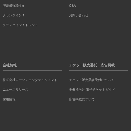
演劇最強論-ing
Q&A
クランクイン！
お問い合わせ
クランクイン！トレンド
会社情報
チケット販売委託・広告掲載
株式会社ローソンエンタテインメント
チケット販売委託受付について
ニュースリリース
主催様向け 電子チケットガイド
採用情報
広告掲載について