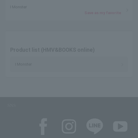
I Monster
Save as my favorite
Product list (HMV&BOOKS online)
I Monster
SNS