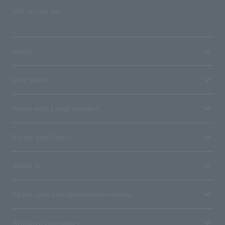
SNS account list
media
User guide
Stores with Loppi installed
Terms and Others
About us
Ticket sales consignment/advertising
Affiliated companies