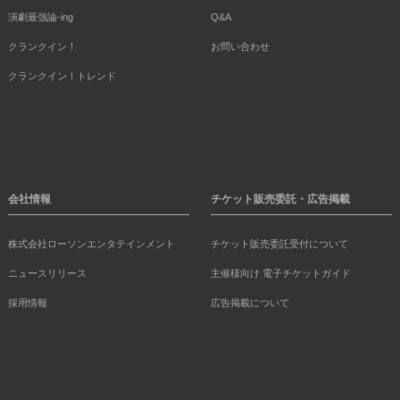
演劇最強論-ing
Q&A
クランクイン！
お問い合わせ
クランクイン！トレンド
会社情報
チケット販売委託・広告掲載
株式会社ローソンエンタテインメント
チケット販売委託受付について
ニュースリリース
主催様向け 電子チケットガイド
採用情報
広告掲載について