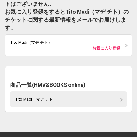
トはございません。
お気に入り登録をするとTito Madi（マヂ チト）の
チケットに関する最新情報をメールでお届けしま
す。
Tito Madi（マヂ チト）
お気に入り登録
商品一覧(HMV&BOOKS online)
Tito Madi（マヂ チト）