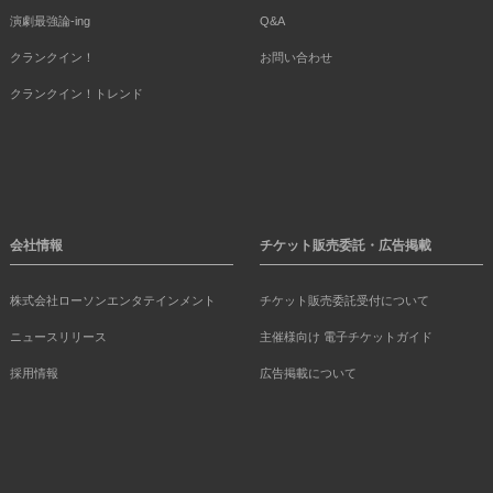
演劇最強論-ing
Q&A
クランクイン！
お問い合わせ
クランクイン！トレンド
会社情報
チケット販売委託・広告掲載
株式会社ローソンエンタテインメント
チケット販売委託受付について
ニュースリリース
主催様向け 電子チケットガイド
採用情報
広告掲載について