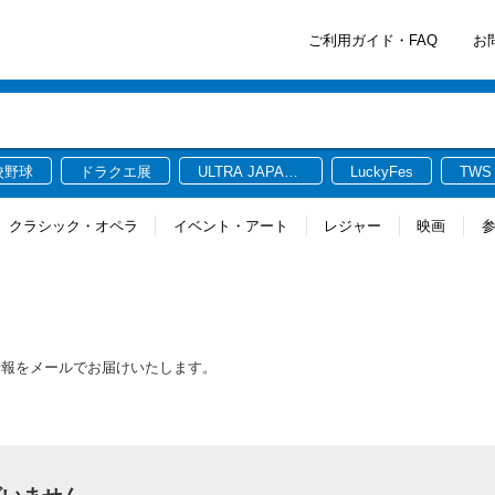
ご利用ガイド・FAQ
お
校野球
ドラクエ展
ULTRA JAPAN
LuckyFes
TWS
2026
クラシック・オペラ
イベント・アート
レジャー
映画
情報をメールでお届けいたします。