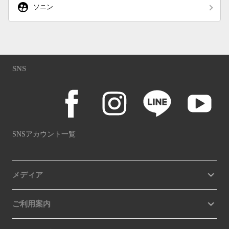
supervised_user_circle
ソニン
SNS
SNSアカウント一覧
メディア
ご利用案内