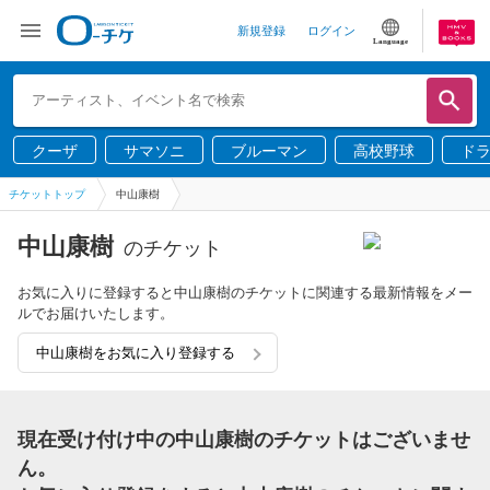
新規登録
ログイン
Language
クーザ
サマソニ
ブルーマン
高校野球
ド
チケットトップ
中山康樹
中山康樹
のチケット
お気に入りに登録すると中山康樹のチケットに関連する最新情報をメー
ルでお届けいたします。
中山康樹をお気に入り登録する
現在受け付け中の中山康樹のチケットはございませ
ん。