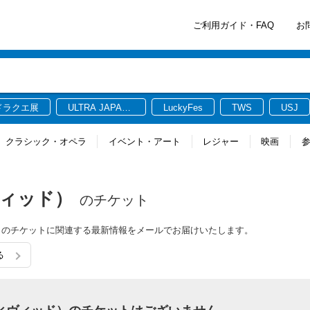
ご利用ガイド・FAQ
お
ドラクエ展
ULTRA JAPAN
LuckyFes
TWS
USJ
2026
クラシック・オペラ
イベント・アート
レジャー
映画
ィヴィッド）
のチケット
ィッド）のチケットに関連する最新情報をメールでお届けいたします。
る