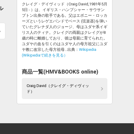
クレイグ・デイヴィッド（Craig David,1981年5月
ル
5日 - ）は、イギリス・ハンプシャー・サウサン
プトン出身の歌手である。父はエボニー・ロッカ
ーズというレゲエバンドでベース (弦楽器)を弾い
ていたグレナダ人のジョージ、母はユダヤ系イギ
リス人のティナ。クレイグの両親はクレイグが8
歳の時に離婚しており、彼は母親に育てられた。
ユダヤの血を引くのはユダヤ人の母方祖父にユダ
ヤ教に改宗した母方祖母...出典：
Wikipedia
(Wikipediaで続きを見る）
商品一覧(HMV&BOOKS online)
Craig David（クレイグ・ディヴィッ
ド）