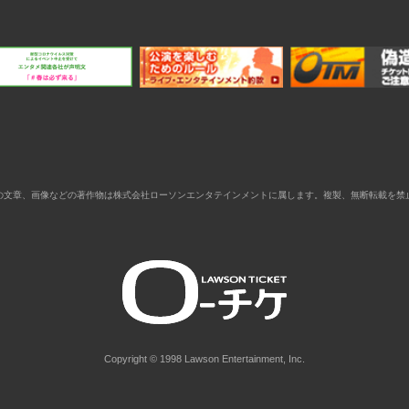
の文章、画像などの著作物は株式会社ローソンエンタテインメントに属します。複製、無断転載を禁
Copyright © 1998 Lawson Entertainment, Inc.