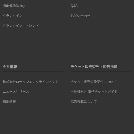
演劇最強論-ing
Q&A
クランクイン！
お問い合わせ
クランクイン！トレンド
会社情報
チケット販売委託・広告掲載
株式会社ローソンエンタテインメント
チケット販売委託受付について
ニュースリリース
主催様向け 電子チケットガイド
採用情報
広告掲載について