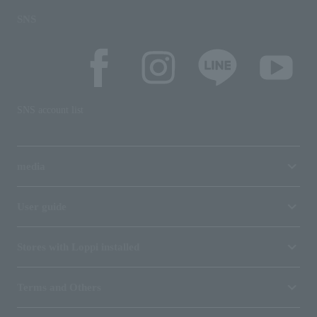
SNS
SNS account list
media
User guide
Stores with Loppi installed
Terms and Others