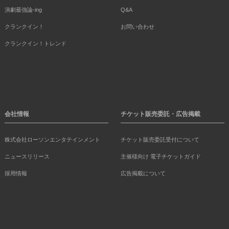
演劇最強論-ing
Q&A
クランクイン！
お問い合わせ
クランクイン！トレンド
会社情報
チケット販売委託・広告掲載
株式会社ローソンエンタテインメント
チケット販売委託受付について
ニュースリリース
主催様向け 電子チケットガイド
採用情報
広告掲載について