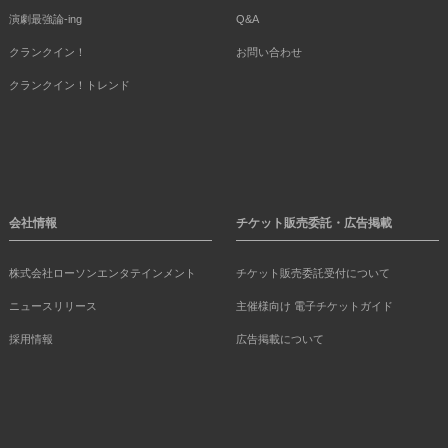
演劇最強論-ing
Q&A
クランクイン！
お問い合わせ
クランクイン！トレンド
会社情報
チケット販売委託・広告掲載
株式会社ローソンエンタテインメント
チケット販売委託受付について
ニュースリリース
主催様向け 電子チケットガイド
採用情報
広告掲載について