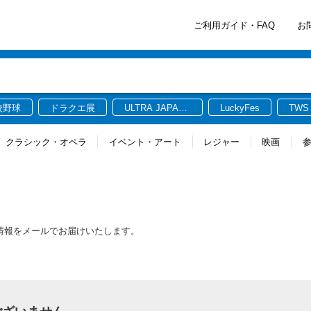
ご利用ガイド・FAQ
お
校野球
ドラクエ展
ULTRA JAPAN
LuckyFes
TWS
2026
クラシック・オペラ
イベント・アート
レジャー
映画
最新情報をメールでお届けいたします。