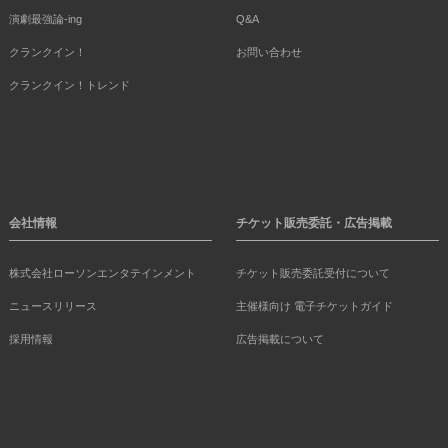
演劇最強論-ing
Q&A
クランクイン！
お問い合わせ
クランクイン！トレンド
会社情報
チケット販売委託・広告掲載
株式会社ローソンエンタテインメント
チケット販売委託受付について
ニュースリリース
主催様向け 電子チケットガイド
採用情報
広告掲載について