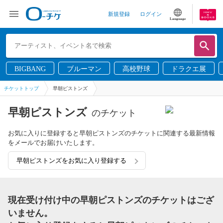
新規登録
ログイン
Language
BIGBANG
ブルーマン
高校野球
ドラクエ展
チケットトップ
早朝ピストンズ
早朝ピストンズ
のチケット
お気に入りに登録すると早朝ピストンズのチケットに関連する最新情報
をメールでお届けいたします。
早朝ピストンズをお気に入り登録する
現在受け付け中の早朝ピストンズのチケットはござ
いません。