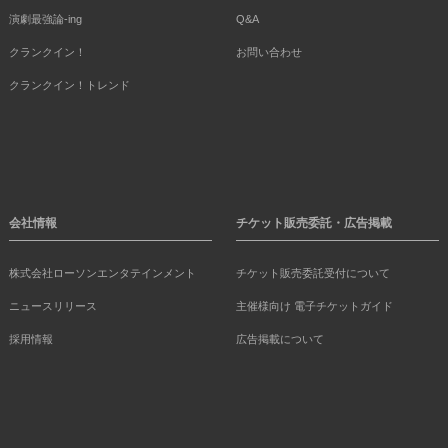
演劇最強論-ing
Q&A
クランクイン！
お問い合わせ
クランクイン！トレンド
会社情報
チケット販売委託・広告掲載
株式会社ローソンエンタテインメント
チケット販売委託受付について
ニュースリリース
主催様向け 電子チケットガイド
採用情報
広告掲載について