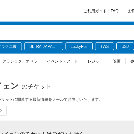
ご利用ガイド・FAQ
お
ドラクエ展
ULTRA JAPAN
LuckyFes
TWS
USJ
2026
クラシック・オペラ
イベント・アート
レジャー
映画
イェン
のチケット
ンのチケットに関連する最新情報をメールでお届けいたします。