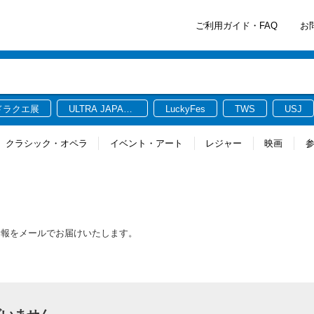
ご利用ガイド・FAQ
お
ドラクエ展
ULTRA JAPAN
LuckyFes
TWS
USJ
2026
クラシック・オペラ
イベント・アート
レジャー
映画
情報をメールでお届けいたします。