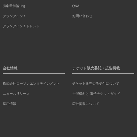
演劇最強論-ing
Q&A
クランクイン！
お問い合わせ
クランクイン！トレンド
会社情報
チケット販売委託・広告掲載
株式会社ローソンエンタテインメント
チケット販売委託受付について
ニュースリリース
主催様向け 電子チケットガイド
採用情報
広告掲載について