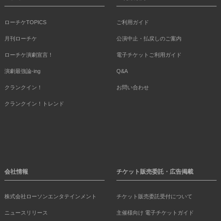
ローチケTOPICS
ご利用ガイド
月刊ローチケ
公演中止・払戻しのご案内
ローチケ演劇宣言！
電子チケットご利用ガイド
演劇最強論-ing
Q&A
クランクイン！
お問い合わせ
クランクイン！トレンド
会社情報
チケット販売委託・広告掲載
株式会社ローソンエンタテインメント
チケット販売委託受付について
ニュースリリース
主催様向け 電子チケットガイド