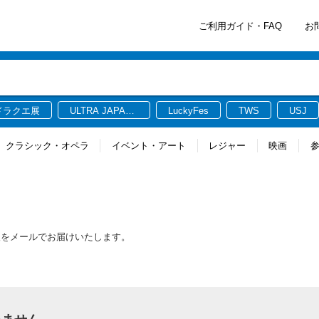
ご利用ガイド・FAQ
お
ドラクエ展
ULTRA JAPAN
LuckyFes
TWS
USJ
2026
クラシック・オペラ
イベント・アート
レジャー
映画
報をメールでお届けいたします。