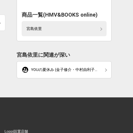
商品一覧(HMV&BOOKS online)
宮島依里
宮島依里に関連が深い
supervised_user_circle
YOUの夏休み (金子修介・中村由利子・
宮島依里)
Loppi設置店舗