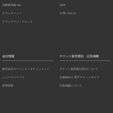
演劇最強論-ing
Q&A
クランクイン！
お問い合わせ
クランクイン！トレンド
会社情報
チケット販売委託・広告掲載
株式会社ローソンエンタテインメント
チケット販売委託受付について
ニュースリリース
主催様向け 電子チケットガイド
採用情報
広告掲載について