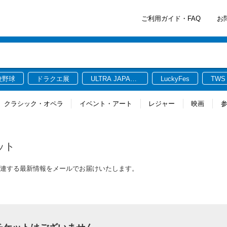
ご利用ガイド・FAQ
お
校野球
ドラクエ展
ULTRA JAPAN
LuckyFes
TWS
2026
クラシック・オペラ
イベント・アート
レジャー
映画
ット
に関連する最新情報をメールでお届けいたします。