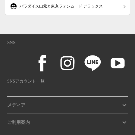
supervised_user_circle
パラダイス山元と東京ラテンムード デラックス
SNS
SNSアカウント一覧
メディア
ご利用案内