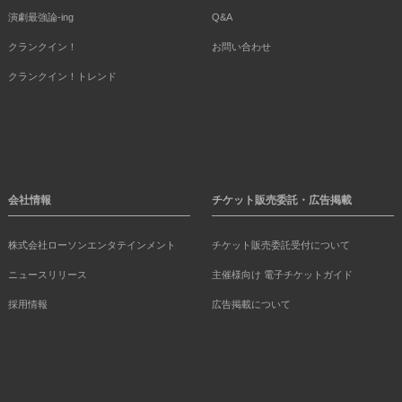
演劇最強論-ing
Q&A
クランクイン！
お問い合わせ
クランクイン！トレンド
会社情報
チケット販売委託・広告掲載
株式会社ローソンエンタテインメント
チケット販売委託受付について
ニュースリリース
主催様向け 電子チケットガイド
採用情報
広告掲載について