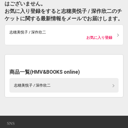
はございません。
お気に入り登録をすると志穂美悦子 / 深作欣二のチ
ケットに関する最新情報をメールでお届けします。
志穂美悦子 / 深作欣二
お気に入り登録
商品一覧(HMV&BOOKS online)
志穂美悦子 / 深作欣二
SNS