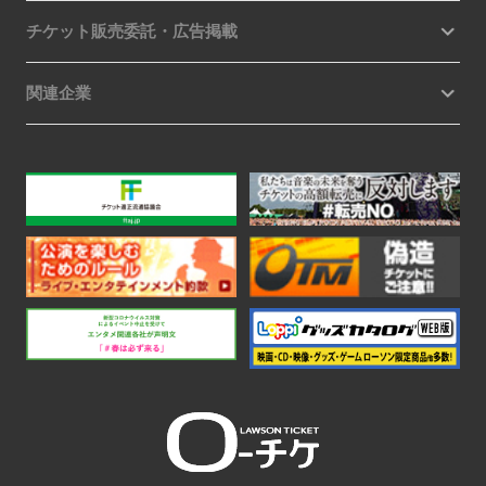
チケット販売委託・広告掲載
関連企業