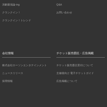
演劇最強論-ing
Q&A
クランクイン！
お問い合わせ
クランクイン！トレンド
会社情報
チケット販売委託・広告掲載
株式会社ローソンエンタテインメント
チケット販売委託受付について
ニュースリリース
主催様向け 電子チケットガイド
採用情報
広告掲載について