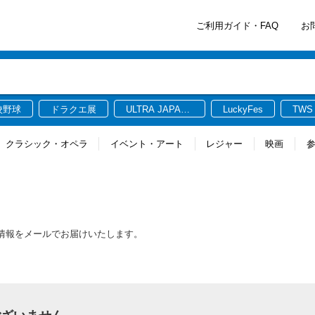
ご利用ガイド・FAQ
お
校野球
ドラクエ展
ULTRA JAPAN
LuckyFes
TWS
2026
クラシック・オペラ
イベント・アート
レジャー
映画
る最新情報をメールでお届けいたします。