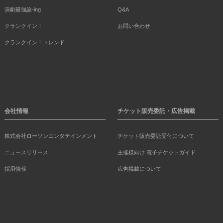
演劇最強論-ing
Q&A
クランクイン！
お問い合わせ
クランクイン！トレンド
会社情報
チケット販売委託・広告掲載
株式会社ローソンエンタテインメント
チケット販売委託受付について
ニュースリリース
主催様向け 電子チケットガイド
採用情報
広告掲載について