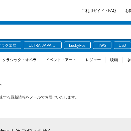
ご利用ガイド・FAQ
お
ドラクエ展
ULTRA JAPAN
LuckyFes
TWS
USJ
2026
クラシック・オペラ
イベント・アート
レジャー
映画
ト
に関連する最新情報をメールでお届けいたします。