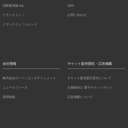
演劇最強論-ing
Q&A
クランクイン！
お問い合わせ
クランクイン！トレンド
会社情報
チケット販売委託・広告掲載
株式会社ローソンエンタテインメント
チケット販売委託受付について
ニュースリリース
主催様向け 電子チケットガイド
採用情報
広告掲載について