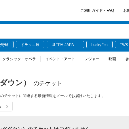
ご利用ガイド・FAQ
お
校野球
ドラクエ展
ULTRA JAPAN
LuckyFes
TWS
2026
クラシック・オペラ
イベント・アート
レジャー
映画
ングダウン）
のチケット
ウン）のチケットに関連する最新情報をメールでお届けいたします。
る