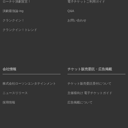
ローチケ演劇宣言！
電子チケットご利用ガイド
演劇最強論-ing
Q&A
クランクイン！
お問い合わせ
クランクイン！トレンド
会社情報
チケット販売委託・広告掲載
株式会社ローソンエンタテインメント
チケット販売委託受付について
ニュースリリース
主催様向け 電子チケットガイド
採用情報
広告掲載について