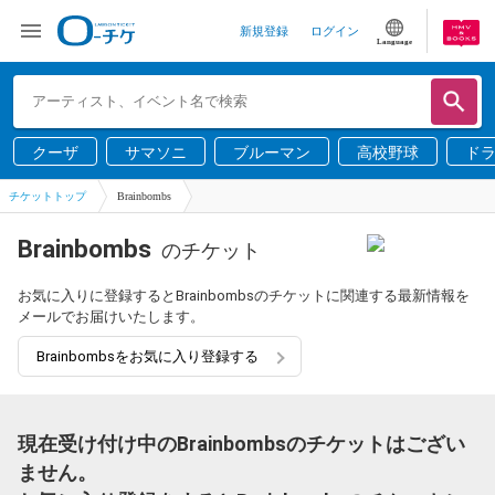
新規登録
ログイン
Language
クーザ
サマソニ
ブルーマン
高校野球
ド
チケットトップ
Brainbombs
Brainbombs
のチケット
お気に入りに登録するとBrainbombsのチケットに関連する最新情報を
メールでお届けいたします。
Brainbombsをお気に入り登録する
現在受け付け中のBrainbombsのチケットはござい
ません。