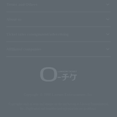
Terms and Others
About us
Ticket sales consignment/advertising
Affiliated companies
Copyright © 1998 Lawson Entertainment, Inc.
Copyrights such as texts and images on the site belong to Lawson Entertainment,
Inc. Duplication and unauthorized reproduction are prohibited.