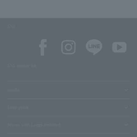
SNS
SNS account list
media
User guide
Stores with Loppi installed