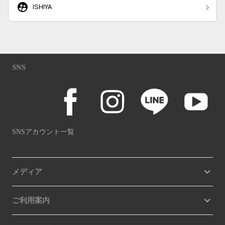
supervised_user_circle
ISHIYA
SNS
SNSアカウント一覧
メディア
ご利用案内