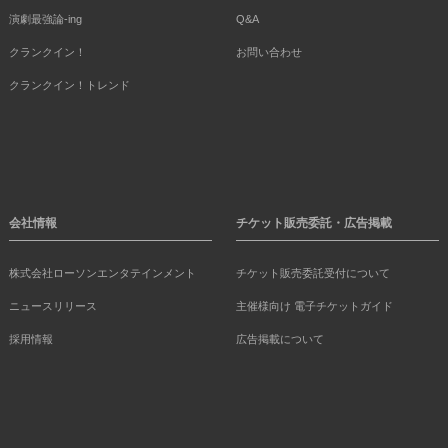
演劇最強論-ing
Q&A
クランクイン！
お問い合わせ
クランクイン！トレンド
会社情報
チケット販売委託・広告掲載
株式会社ローソンエンタテインメント
チケット販売委託受付について
ニュースリリース
主催様向け 電子チケットガイド
採用情報
広告掲載について