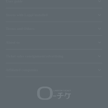
User guide
Stores with Loppi installed
Terms and Others
About us
Ticket sales consignment/advertising
Affiliated companies