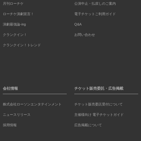
月刊ローチケ
公演中止・払戻しのご案内
ローチケ演劇宣言！
電子チケットご利用ガイド
演劇最強論-ing
Q&A
クランクイン！
お問い合わせ
クランクイン！トレンド
会社情報
チケット販売委託・広告掲載
株式会社ローソンエンタテインメント
チケット販売委託受付について
ニュースリリース
主催様向け 電子チケットガイド
採用情報
広告掲載について