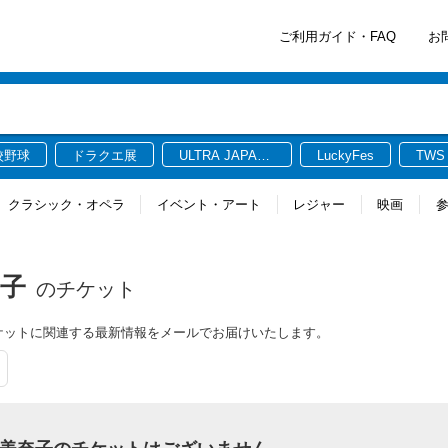
ご利用ガイド・FAQ
お
校野球
ドラクエ展
ULTRA JAPAN
LuckyFes
TWS
2026
クラシック・オペラ
イベント・アート
レジャー
映画
奈子
のチケット
奈子のチケットに関連する最新情報をメールでお届けいたします。