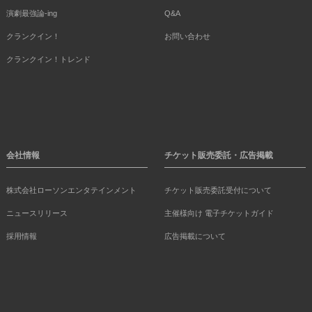
演劇最強論-ing
Q&A
クランクイン！
お問い合わせ
クランクイン！トレンド
会社情報
チケット販売委託・広告掲載
株式会社ローソンエンタテインメント
チケット販売委託受付について
ニュースリリース
主催様向け 電子チケットガイド
採用情報
広告掲載について