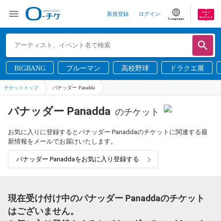
新規登録
ログイン
Language
BIGBANG
ブルーマン
高校野球
ドラクエ展
チケットトップ
パナッダー Panadda
パナッダー Panadda
のチケット
お気に入りに登録するとパナッダー Panaddaのチケットに関連する最
新情報をメールでお届けいたします。
パナッダー Panaddaをお気に入り登録する
現在受け付け中のパナッダー Panaddaのチケット
はございません。