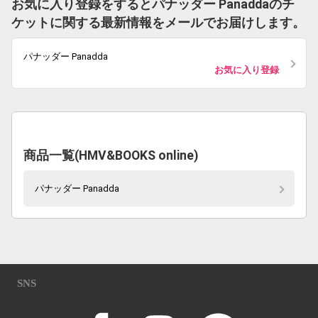
お気に入り登録をするとパナッダー Panaddaのチ
ケットに関する最新情報をメールでお届けします。
パナッダー Panadda
お気に入り登録
商品一覧(HMV&BOOKS online)
パナッダー Panadda
SNS