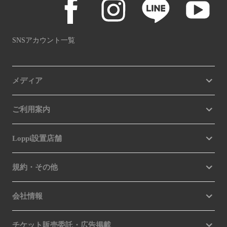
SNSアカウント一覧
メディア
ご利用案内
Loppi設置店舗
規約・その他
会社情報
チケット販売委託・広告掲載