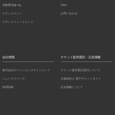
演劇最強論-ing
Q&A
クランクイン！
お問い合わせ
クランクイン！トレンド
会社情報
チケット販売委託・広告掲載
株式会社ローソンエンタテインメント
チケット販売委託受付について
ニュースリリース
主催様向け 電子チケットガイド
採用情報
広告掲載について