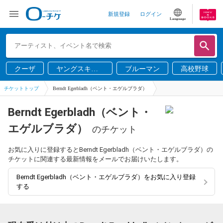
新規登録
ログイン
Language
クーザ
ヤングスキニ
ブルーマン
高校野球
ー
チケットトップ
Berndt Egerbladh（ベント・エゲルブラダ）
Berndt Egerbladh（ベント・
エゲルブラダ）
のチケット
お気に入りに登録するとBerndt Egerbladh（ベント・エゲルブラダ）の
チケットに関連する最新情報をメールでお届けいたします。
Berndt Egerbladh（ベント・エゲルブラダ）をお気に入り登録
する