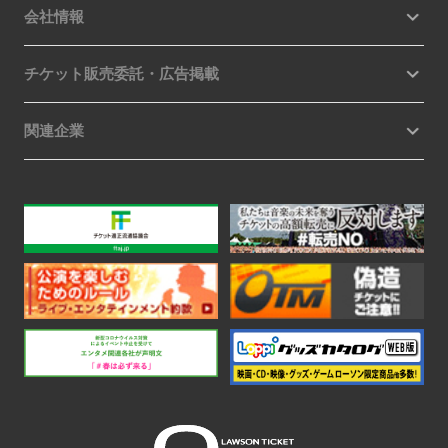
会社情報
チケット販売委託・広告掲載
関連企業