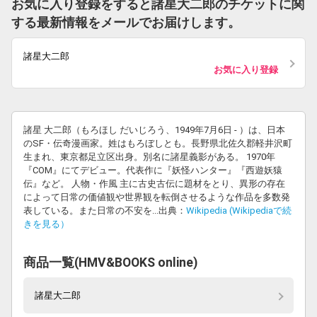
お気に入り登録をすると諸星大二郎のチケットに関
する最新情報をメールでお届けします。
諸星大二郎
お気に入り登録
諸星 大二郎（もろほし だいじろう、1949年7月6日 - ）は、日本
のSF・伝奇漫画家。姓はもろぼしとも。長野県北佐久郡軽井沢町
生まれ、東京都足立区出身。別名に諸星義影がある。 1970年
『COM』にてデビュー。代表作に『妖怪ハンター』『西遊妖猿
伝』など。 人物・作風 主に古史古伝に題材をとり、異形の存在
によって日常の価値観や世界観を転倒させるような作品を多数発
表している。また日常の不安を...出典：
Wikipedia (Wikipediaで続
きを見る）
商品一覧(HMV&BOOKS online)
諸星大二郎