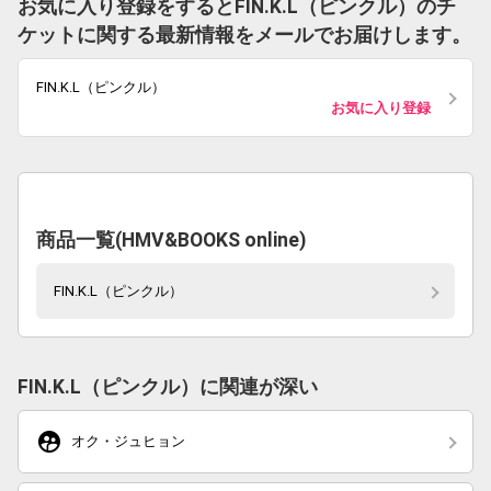
お気に入り登録をするとFIN.K.L（ピンクル）のチ
ケットに関する最新情報をメールでお届けします。
FIN.K.L（ピンクル）
お気に入り登録
商品一覧(HMV&BOOKS online)
FIN.K.L（ピンクル）
FIN.K.L（ピンクル）に関連が深い
supervised_user_circle
オク・ジュヒョン