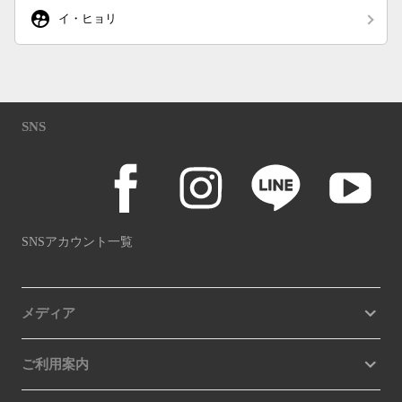
supervised_user_circle
イ・ヒョリ
SNS
SNSアカウント一覧
メディア
ご利用案内