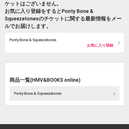
ケットはございません。
お気に入り登録をするとPonty Bone &
Squeezetonesのチケットに関する最新情報をメー
ルでお届けします。
Ponty Bone & Squeezetones
お気に入り登録
商品一覧(HMV&BOOKS online)
Ponty Bone & Squeezetones