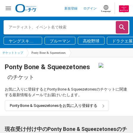
新規登録
ログイン
Language
ヤングスキニ
ブルーマン
高校野球
ドラクエ展
ー
チケットトップ
Ponty Bone & Squeezetones
Ponty Bone & Squeezetones
のチケット
お気に入りに登録するとPonty Bone & Squeezetonesのチケットに関連
する最新情報をメールでお届けいたします。
Ponty Bone & Squeezetonesをお気に入り登録する
現在受け付け中のPonty Bone & Squeezetonesのチ