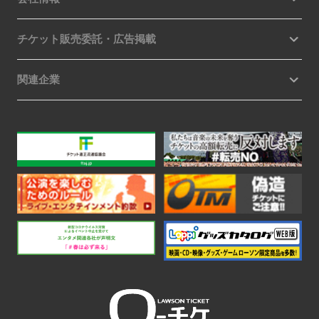
チケット販売委託・広告掲載
関連企業